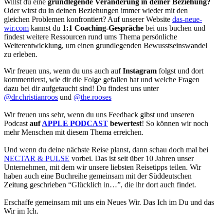
Willst du eine
grundlegende Veränderung in deiner Beziehung?
Oder wirst du in deinen Beziehungen immer wieder mit den
gleichen Problemen konfrontiert? Auf unserer Website
das-neue-
wir.com
kannst du
1:1 Coaching-Gespräche
bei uns buchen und
findest weitere Ressourcen rund ums Thema persönliche
Weiterentwicklung, um einen grundlegenden Bewusstseinswandel
zu erleben.
Wir freuen uns, wenn du uns auch auf
Instagram
folgst und dort
kommentierst, wie dir die Folge gefallen hat und welche Fragen
dazu bei dir aufgetaucht sind! Du findest uns unter
@dr.christianroos
und
@the.rooses
Wir freuen uns sehr, wenn du uns Feedback gibst und unseren
Podcast
auf
APPLE PODCAST
bewertest
! So können wir noch
mehr Menschen mit diesem Thema erreichen.
Und wenn du deine nächste Reise planst, dann schau doch mal bei
NECTAR & PULSE
vorbei. Das ist seit über 10 Jahren unser
Unternehmen, mit dem wir unsere liebsten Reisetipps teilen. Wir
haben auch eine Buchreihe gemeinsam mit der Süddeutschen
Zeitung geschrieben “Glücklich in…”, die ihr dort auch findet.
Erschaffe gemeinsam mit uns ein Neues Wir. Das Ich im Du und das
Wir im Ich.